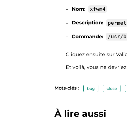
Nom:
xfwm4
Description:
permet
Commande:
/usr/b
Cliquez ensuite sur Vali
Et voilà, vous ne devri
Mots-clés :
bug
close
À lire aussi