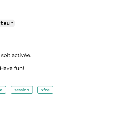
ateur
soit activée.
 Have fun!
re
session
xfce