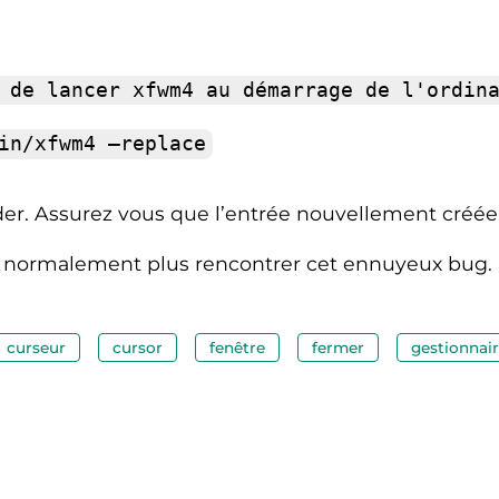
 de lancer xfwm4 au démarrage de l'ordin
in/xfwm4 –replace
der. Assurez vous que l’entrée nouvellement créée 
ez normalement plus rencontrer cet ennuyeux bug.
curseur
cursor
fenêtre
fermer
gestionnai