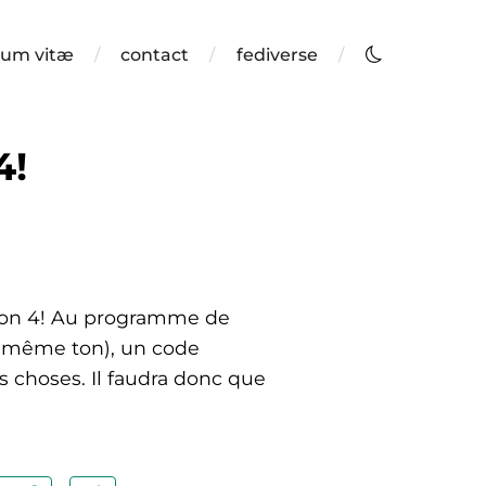
lum vitæ
contact
fediverse
4!
sion 4! Au programme de
le même ton), un code
s choses. Il faudra donc que