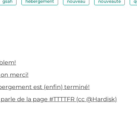
gsah
hébergement
nouveau
nouveauté
q
oblem!
on merci!
ébergement est (enfin) terminé!
s parle de la page #TTTTFR (cc @Hardisk)