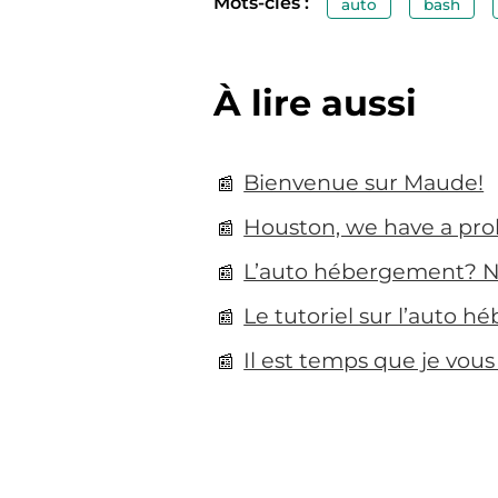
Mots-clés :
auto
bash
À lire aussi
Bienvenue sur Maude!
Houston, we have a pr
L’auto hébergement? N
Le tutoriel sur l’auto h
Il est temps que je vou